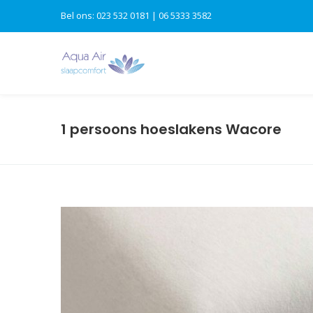
Bel ons: 023 532 0181 | 06 5333 3582
1 persoons hoeslakens Wacore