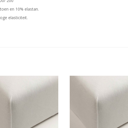
00/ 200
atoen en 10% elastan.
e elasticiteit.