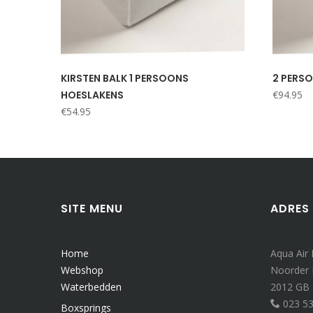
KIRSTEN BALK 1 PERSOONS
2 PERS
HOESLAKENS
€
94.95
€
54.95
SITE MENU
ADRES
Home
Aqua Air
Webshop
Noorder
Waterbedden
2012 GB
023 5
Boxsprings