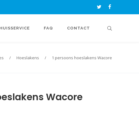
HUISSERVICE
FAQ
CONTACT
es
/
Hoeslakens
/
1 persoons hoeslakens Wacore
oeslakens Wacore