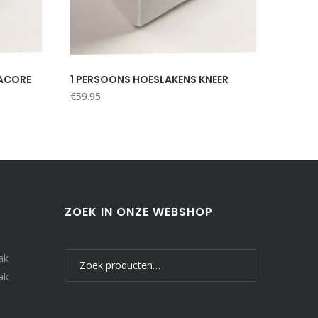
ACORE
1 PERSOONS HOESLAKENS KNEER
€
59.95
ZOEK IN ONZE WEBSHOP
Zoeken
ak
naar:
ak