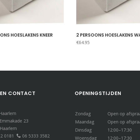
OONS HOESLAKENS KNEER
2 PERSOONS HOESLAKENS W
€
64.95
 EN CONTACT
OPENINGSTIJDEN
 Haarlem
Zondag
Open op afspra
 Emmakade 23
Maandag
Open op afspra
 Haarlem
Dinsdag
12:00–17:30
32 0181
06 5333 3582
Woensdag
12:00–17:30