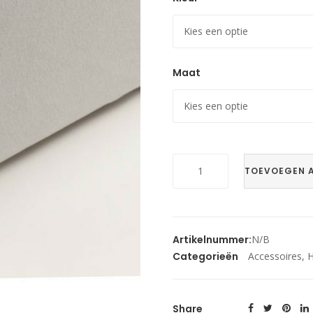
Maat
1
TOEVOEGEN 
persoons
hoeslakens
Wacore
aantal
Artikelnummer:
N/B
Categorieën
Accessoires
,
H
Share