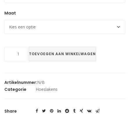
Maat
2
TOEVOEGEN AAN WINKELWAGEN
persoons
hoeslakens
Kneer
aantal
Artikelnummer:
N/B
Categorie
Hoeslakens
Share