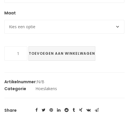
Maat
1
TOEVOEGEN AAN WINKELWAGEN
persoons
hoeslakens
Kneer
aantal
Artikelnummer:
N/B
Categorie
Hoeslakens
Share