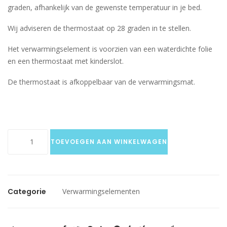
graden, afhankelijk van de gewenste temperatuur in je bed.
Wij adviseren de thermostaat op 28 graden in te stellen.
Het verwarmingselement is voorzien van een waterdichte folie
en een thermostaat met kinderslot.
De thermostaat is afkoppelbaar van de verwarmingsmat.
W-
TOEVOEGEN AAN WINKELWAGEN
Exclusive
PTC
250W
analoog
Categorie
Verwarmingselementen
aantal