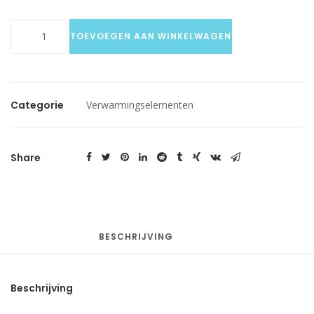
TBD
TOEVOEGEN AAN WINKELWAGEN
Carbon
IQ
digitaal
aantal
Categorie
Verwarmingselementen
Share
BESCHRIJVING
Beschrijving