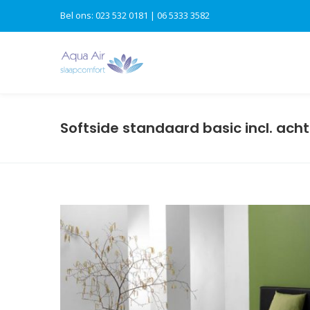
Bel ons: 023 532 0181 | 06 5333 3582
Softside standaard basic incl. ac