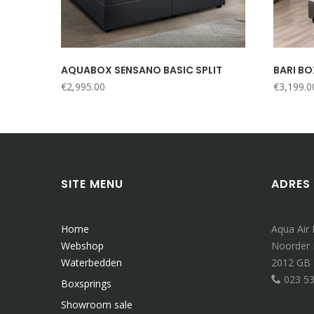
AQUABOX SENSANO BASIC SPLIT
BARI BO
€
2,995.00
€
3,199.0
SITE MENU
ADRES
Home
Aqua Air
Webshop
Noorder
Waterbedden
2012 GB
023 5
Boxsprings
Showroom sale