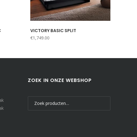
C
VICTORY BASIC SPLIT
€
1,749.00
ZOEK IN ONZE WEBSHOP
Zoeken
ak
naar:
ak