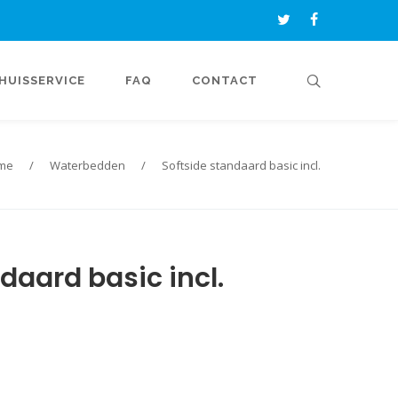
HUISSERVICE
FAQ
CONTACT
me
/
Waterbedden
/
Softside standaard basic incl.
daard basic incl.