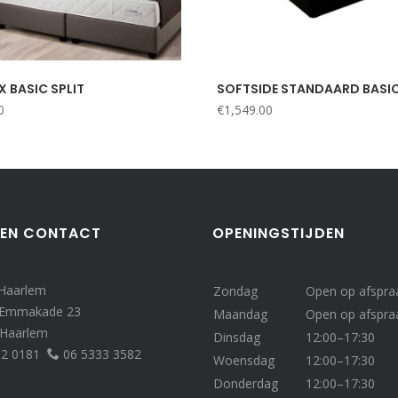
X BASIC SPLIT
SOFTSIDE STANDAARD BASI
0
€
1,549.00
 EN CONTACT
OPENINGSTIJDEN
 Haarlem
Zondag
Open op afspra
 Emmakade 23
Maandag
Open op afspra
 Haarlem
Dinsdag
12:00–17:30
32 0181
06 5333 3582
Woensdag
12:00–17:30
Donderdag
12:00–17:30