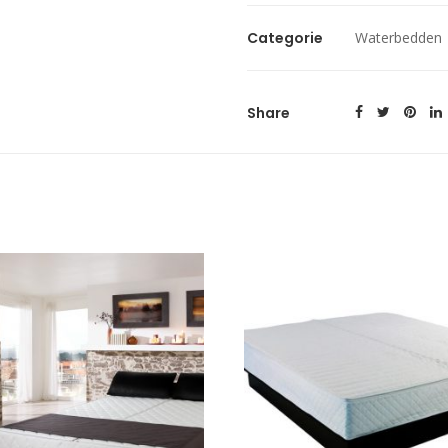
achterwand
Categorie
Waterbedden
aantal
Share