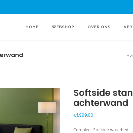
HOME
WEBSHOP
OVER ONS
VER
hterwand
Ho
Softside stan
achterwand
€
1,999.00
Compleet Softside waterbed