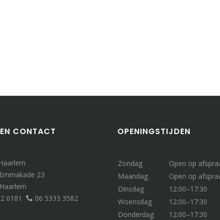
 EN CONTACT
OPENINGSTIJDEN
 Haarlem
Zondag
Open op afspra
 Emmakade 23
Maandag
Open op afspra
 Haarlem
Dinsdag
12:00–17:30
32 0181
06 5333 3582
Woensdag
12:00–17:30
Donderdag
12:00–17:30