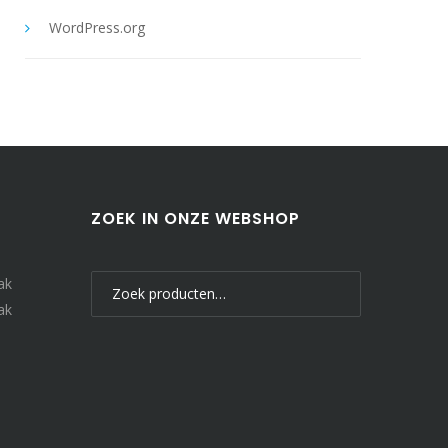
WordPress.org
ZOEK IN ONZE WEBSHOP
Zoeken
ak
naar:
ak