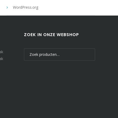
WordPress.org
ZOEK IN ONZE WEBSHOP
Zoeken
ak
naar:
ak